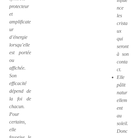
influe
protecteur
nce
et
les
amplificate
crista
ur
ux
d’énergie
qui
lorsqu’elle
seront
est portée
à son
ou
conta
affichée.
ct.
Son
Elle
efficacité
pâlit
dépend de
natur
la foi de
ellem
chacun.
ent
Pour
au
certains,
soleil.
elle
Donc
favorise le