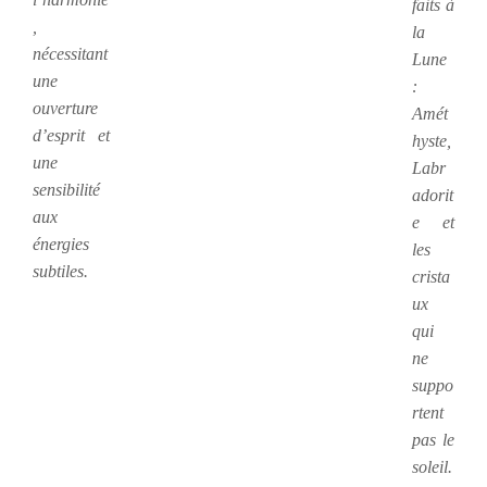
faits à
,
la
nécessitant
Lune
une
:
ouverture
Amét
d’esprit et
hyste,
une
Labr
sensibilité
adorit
aux
e et
énergies
les
subtiles.
crista
ux
qui
ne
suppo
rtent
pas le
soleil.