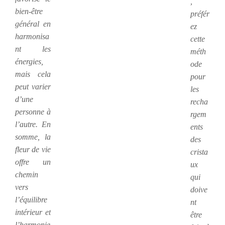
,
bien-être
préfér
général en
ez
harmonisa
cette
nt les
méth
énergies,
ode
mais cela
pour
peut varier
les
d’une
recha
personne à
rgem
l’autre. En
ents
somme, la
des
fleur de vie
crista
offre un
ux
chemin
qui
vers
doive
l’équilibre
nt
intérieur et
être
l’harmonie