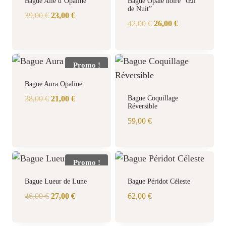
Bague Aile d’Opaline
Bague Opale noire “Œil
de Nuit”
Le
Le
39,00
€
23,00
€
Le
Le
42,00
€
26,00
€
prix
prix
prix
prix
initial
actuel
initial
actuel
était :
est :
était :
est :
Promo !
39,00 €.
23,00 €.
42,00 €.
26,00 €.
Bague Aura Opaline
Le
Le
38,00
€
21,00
€
Bague Coquillage
Réversible
prix
prix
59,00
€
initial
actuel
était :
est :
38,00 €.
21,00 €.
Promo !
Bague Lueur de Lune
Bague Péridot Céleste
Le
Le
46,00
€
27,00
€
62,00
€
prix
prix
initial
actuel