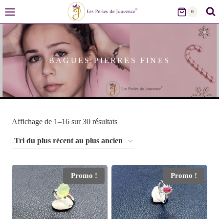
Skip
0
to
content
BAGUES PIERRES FINES
Trié
Affichage de 1–16 sur 30 résultats
du
plus
récent
Promo !
Promo !
au
plus
ancien