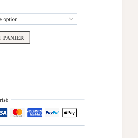
 PANIER
isé