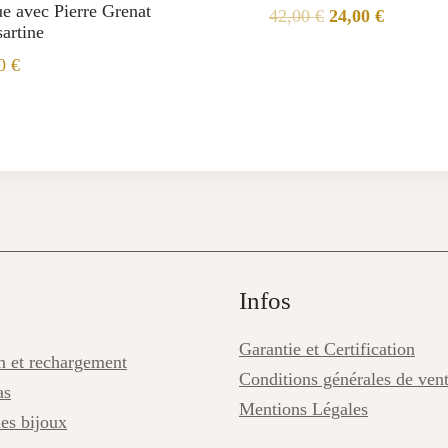
e avec Pierre Grenat
Le
Le
42,00
€
24,00
€
sartine
prix
prix
00
€
initial
actuel
était :
est :
42,00 €.
24,00 €.
Infos
Garantie et Certification
on et rechargement
Conditions générales de ven
as
Mentions Légales
des bijoux