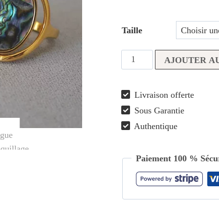
Taille
quantité
AJOUTER AU
de
Bague
Livraison offerte
Coquillage
Sous Garantie
Réversible
Authentique
Paiement 100 % Sécur