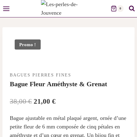
Skip
0
to
content
Promo !
BAGUES PIERRES FINES
Bague Fleur Améthyste & Grenat
Le
Le
38,00
€
21,00
€
prix
prix
Bague ajustable en métal plaqué argent, ornée d’une
initial
actuel
petite fleur de 6 mm composée de cinq pétales en
était :
est :
améthyste et d’un cœur en grenat. Un bijou fin et