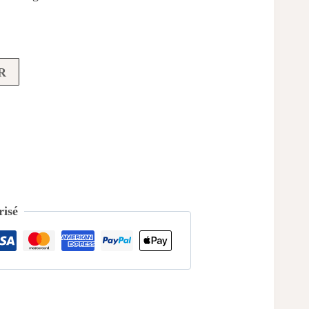
 €.
R
isé