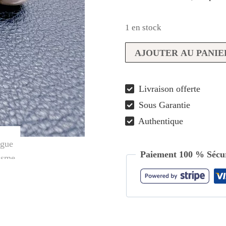
46,00 €.
25,00
1 en stock
quantité
AJOUTER AU PANIE
de
Bague
Livraison offerte
Prisme
Sous Garantie
d’Améthyste
Authentique
Paiement 100 % Sécur