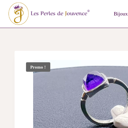
Skip
to
Bijoux
content
Promo !