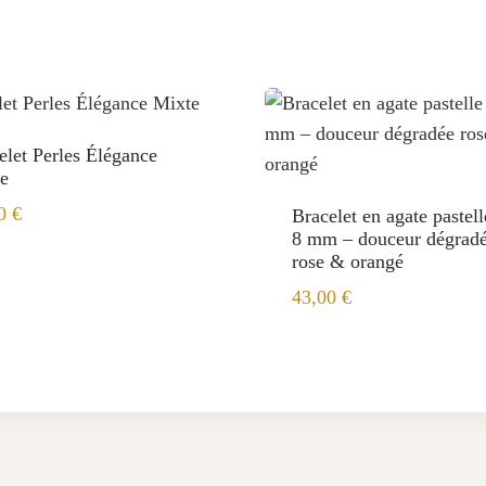
elet Perles Élégance
e
00
€
Bracelet en agate pastel
8 mm – douceur dégrad
rose & orangé
43,00
€