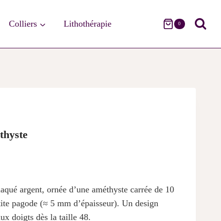
Colliers
Lithothérapie
0
S
thyste
laqué argent, ornée d’une améthyste carrée de 10
l
tite pagode (≈ 5 mm d’épaisseur). Un design
x doigts dès la taille 48.