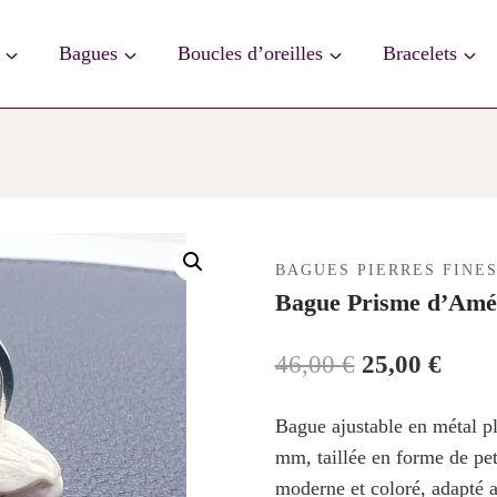
Bagues
Boucles d’oreilles
Bracelets
BAGUES PIERRES FINE
Bague Prisme d’Amé
Le
Le
46,00
€
25,00
€
prix
prix
Bague ajustable en métal p
initial
actue
mm, taillée en forme de pe
était :
est :
moderne et coloré, adapté au