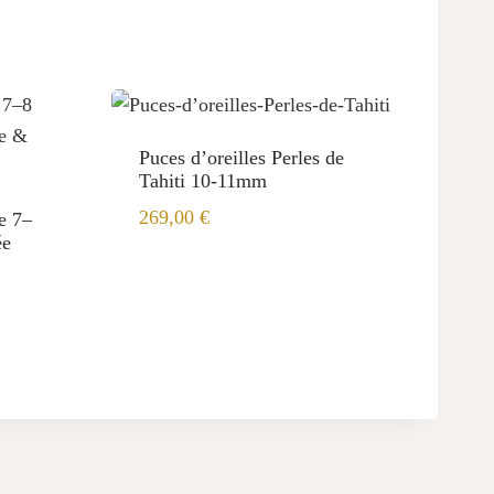
Puces d’oreilles Perles de
Tahiti 10-11mm
269,00
€
le 7–
ée