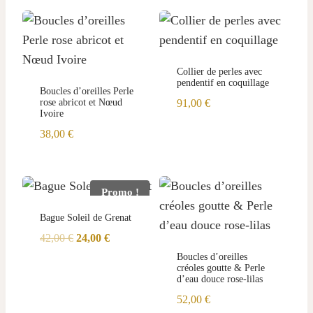
Collier de perles avec
pendentif en coquillage
Boucles d’oreilles Perle
rose abricot et Nœud
91,00
€
Ivoire
38,00
€
Promo !
Bague Soleil de Grenat
Le
Le
42,00
€
24,00
€
prix
prix
Boucles d’oreilles
créoles goutte & Perle
initial
actuel
d’eau douce rose-lilas
était :
est :
52,00
€
42,00 €.
24,00 €.