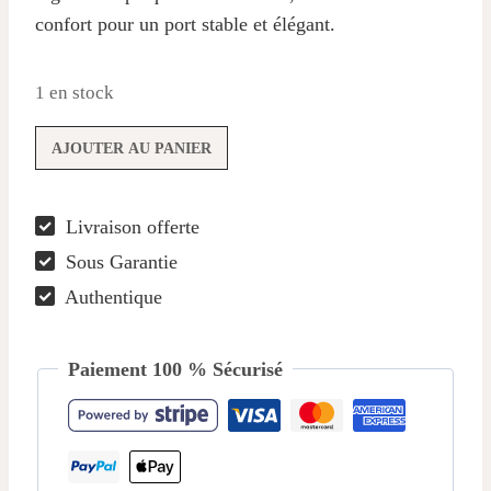
confort pour un port stable et élégant.
1 en stock
quantité
AJOUTER AU PANIER
de
Boucles
Livraison offerte
d’oreilles
Sous Garantie
en
perles
Authentique
Aurora
Paiement 100 % Sécurisé