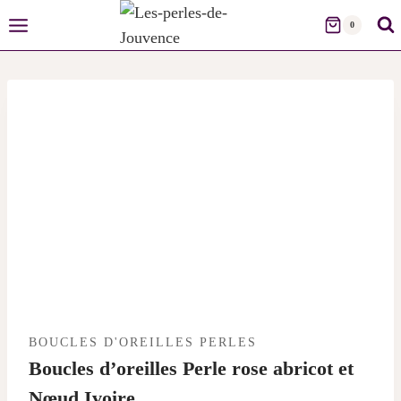
Skip
0
to
content
BOUCLES D'OREILLES PERLES
Boucles d’oreilles Perle rose abricot et
Nœud Ivoire