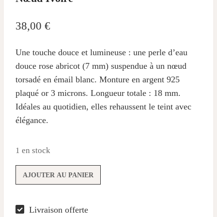
38,00
€
Une touche douce et lumineuse : une perle d’eau
douce rose abricot (7 mm) suspendue à un nœud
torsadé en émail blanc. Monture en argent 925
plaqué or 3 microns. Longueur totale : 18 mm.
Idéales au quotidien, elles rehaussent le teint avec
élégance.
1 en stock
quantité
AJOUTER AU PANIER
de
Boucles
Livraison offerte
d’oreilles