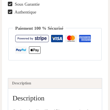
Sous Garantie
Perle
rose
Authentique
abricot
et
Paiement 100 % Sécurisé
Nœud
Ivoire
Description
Description