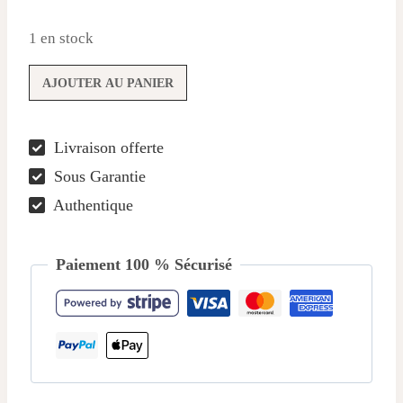
1 en stock
quantité
AJOUTER AU PANIER
de
Bracelet
Livraison offerte
Éclat
Sous Garantie
de
Lune
Authentique
et
Tourmaline
Paiement 100 % Sécurisé