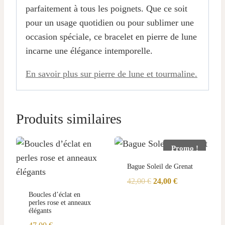
parfaitement à tous les poignets. Que ce soit
pour un usage quotidien ou pour sublimer une
occasion spéciale, ce bracelet en pierre de lune
incarne une élégance intemporelle.
En savoir plus sur pierre de lune et tourmaline.
Produits similaires
Promo !
Bague Soleil de Grenat
Le
Le
42,00
€
24,00
€
prix
prix
Boucles d’éclat en
perles rose et anneaux
initial
actuel
élégants
était :
est :