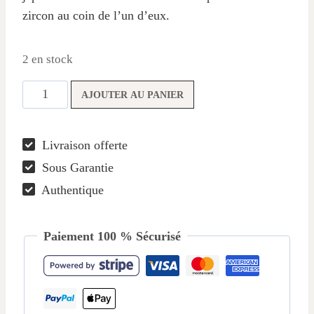
zircon au coin de l’un d’eux.
2 en stock
quantité
AJOUTER AU PANIER
de
Puces
Livraison offerte
aux
Sous Garantie
feuilles
d’or
Authentique
Paiement 100 % Sécurisé