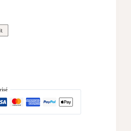
R
isé