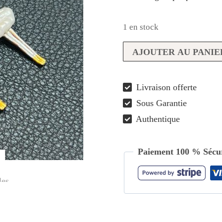
1 en stock
quantité
AJOUTER AU PANIE
de
Puces
Livraison offerte
d’oreilles
Sous Garantie
danseuse
classique
Authentique
Paiement 100 % Sécur