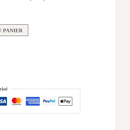
 PANIER
isé