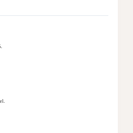
5.
el.