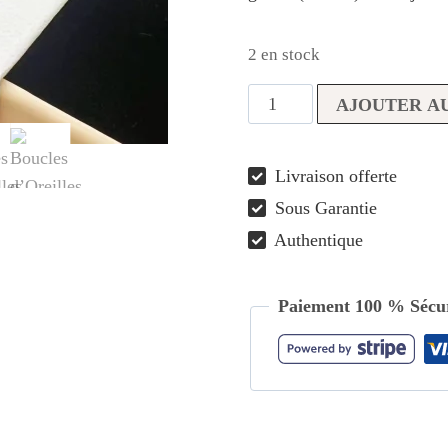
2 en stock
quantité
AJOUTER AU
de
Boucles
Livraison offerte
d’Oreilles
Sous Garantie
Perles
Blanches
Authentique
sur
Créoles
Paiement 100 % Sécur
Dorées
S925